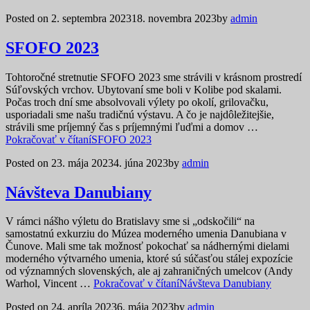
Posted on
2. septembra 2023
18. novembra 2023
by
admin
SFOFO 2023
Tohtoročné stretnutie SFOFO 2023 sme strávili v krásnom prostredí
Súľovských vrchov. Ubytovaní sme boli v Kolibe pod skalami.
Počas troch dní sme absolvovali výlety po okolí, grilovačku,
usporiadali sme našu tradičnú výstavu. A čo je najdôležitejšie,
strávili sme príjemný čas s príjemnými ľuďmi a domov …
Pokračovať v čítaní
SFOFO 2023
Posted on
23. mája 2023
4. júna 2023
by
admin
Návšteva Danubiany
V rámci nášho výletu do Bratislavy sme si „odskočili“ na
samostatnú exkurziu do Múzea moderného umenia Danubiana v
Čunove. Mali sme tak možnosť pokochať sa nádhernými dielami
moderného výtvarného umenia, ktoré sú súčasťou stálej expozície
od významných slovenských, ale aj zahraničných umelcov (Andy
Warhol, Vincent …
Pokračovať v čítaní
Návšteva Danubiany
Posted on
24. apríla 2023
6. mája 2023
by
admin