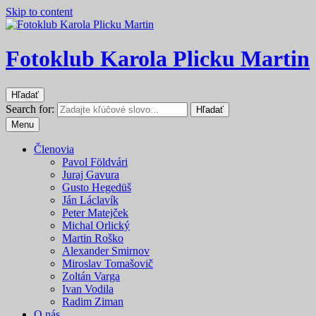
Skip to content
Fotoklub Karola Plicku Martin
Hľadať
Search for:
Hľadať
Menu
Členovia
Pavol Földvári
Juraj Gavura
Gusto Hegedüš
Ján Láclavík
Peter Matejček
Michal Orlický
Martin Roško
Alexander Smirnov
Miroslav Tomašovič
Zoltán Varga
Ivan Vodila
Radim Ziman
O nás