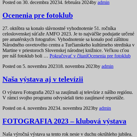
Posted on
30. decembra 2023
4. februára 2024
by
admin
Ocenenia pre fotoklub
27. októbra sa konalo slávnostné vyhodnotenie 51. ročníka
celoslovenskej súťaže AMFO 2023. Je to najväčšie podujatie určené
pre amatérskych fotografov. Vyhodnotenie sa konalo pod záštitou
Národného osvetového centra a Turčianskeho kultúrneho strediska v
Martine v priestoroch Slovenskej národnej knižnice. Veľkou cťou
pre náš fotoklub boli …
Pokračovať v čítaní
Ocenenia pre fotoklub
Posted on
5. novembra 2023
18. novembra 2023
by
admin
Naša výstava aj v televízii
O výstavu Fotografia 2023 sa zaujímali aj televízie z nášho regiónu.
V rámci svojho programu odvysielali tieto zaujímavé reportáže.
Posted on
4. novembra 2023
4. novembra 2023
by
admin
FOTOGRAFIA 2023 – klubová výstava
Naša výročná výstava sa tento rok nesie v duchu okrúhleho jubilea.