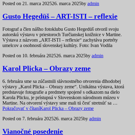
Posted on
21. marca 2025
26. marca 2025
by
admin
Gusto Hegedüš – ART-ISTI – reflexie
Fotograf a člen nášho fotoklubu Gusto Hegedüš otvoril svoju
autorskú výstavu v priestoroch Turčianskej knižnice v Martine.
Výstava z názvom „ART-ISTI – reflexie“ zachytáva portréty
umelcov a osobností slovenskej kultúry. Foto: Ivan Vodila
Posted on
10. februára 2025
26. marca 2025
by
admin
Karol Plicka – Obrazy zeme
6. februára sme sa zúčastnili slávnostného otvorenia dlhodobej
výstavy „Karol Plicka – Obrazy zeme“. Unikátna výstava, ktorá
predstavuje fotografie a predmety spojené s odkazom na dielo
Karola Plicku, je prístupná v Slovenskom národnom múzeu v
Martine. Na otvorení výstavy sme mali tú česť stretnúť sa …
Pokračovať v čítaní
Karol Plicka – Obrazy zeme
Posted on
7. februára 2025
26. marca 2025
by
admin
Vianočné posedenie