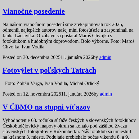
Vianočné posedenie
Na našom vianočnom posedení sme zrekapitulovali rok 2025,
odmenili najlepších autorov našej mini fotosúťaže a zaspomínali na
Janka Láclavíka. O zábavu sa postaral Maroš Chvojka s
fotokútikom a hudobným doprovodom. Bolo výborne. Foto: Maroš
Chvojka, Ivan Vodila
Posted on
30. decembra 2025
11. januára 2026
by
admin
Fotovýlet v poľských Tatrách
Foto: Zoltán Varga, Ivan Vodila, Michal Orlický
Posted on
12. novembra 2025
11. januára 2026
by
admin
V ČBMO na stupni víťazov
Vyhodnotenie 63. ročníka súťaže českých a slovenských fotoklubov
Českobudějovický mapový okruh sa konalo pod záštitou Zväzu
slovenských fotografov v Ružomberku. Náš fotoklub sa umiestnil
na krásnom 3. mieste. Podujatie prebiehalo počas víkendu 8. a 9.