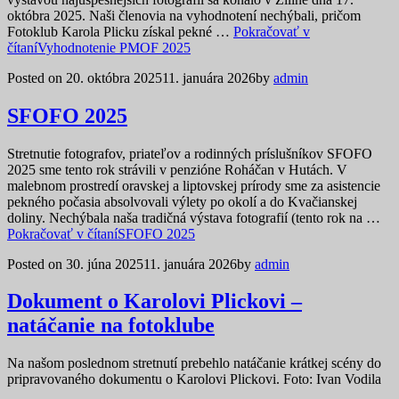
októbra 2025. Naši členovia na vyhodnotení nechýbali, pričom
Fotoklub Karola Plicku získal pekné …
Pokračovať v
čítaní
Vyhodnotenie PMOF 2025
Posted on
20. októbra 2025
11. januára 2026
by
admin
SFOFO 2025
Stretnutie fotografov, priateľov a rodinných príslušníkov SFOFO
2025 sme tento rok strávili v penzióne Roháčan v Hutách. V
malebnom prostredí oravskej a liptovskej prírody sme za asistencie
pekného počasia absolvovali výlety po okolí a do Kvačianskej
doliny. Nechýbala naša tradičná výstava fotografií (tento rok na …
Pokračovať v čítaní
SFOFO 2025
Posted on
30. júna 2025
11. januára 2026
by
admin
Dokument o Karolovi Plickovi –
natáčanie na fotoklube
Na našom poslednom stretnutí prebehlo natáčanie krátkej scény do
pripravovaného dokumentu o Karolovi Plickovi. Foto: Ivan Vodila