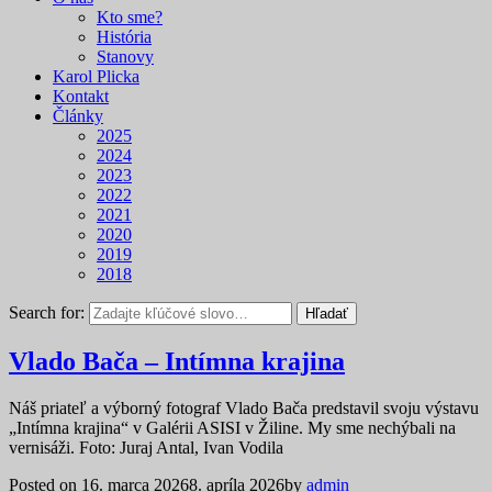
Kto sme?
História
Stanovy
Karol Plicka
Kontakt
Články
2025
2024
2023
2022
2021
2020
2019
2018
Search for:
Hľadať
Vlado Bača – Intímna krajina
Náš priateľ a výborný fotograf Vlado Bača predstavil svoju výstavu
„Intímna krajina“ v Galérii ASISI v Žiline. My sme nechýbali na
vernisáži. Foto: Juraj Antal, Ivan Vodila
Posted on
16. marca 2026
8. apríla 2026
by
admin