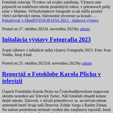
Fotoklub oslavuje 70 rokov od svojho založenia. Výstavu sme
pripravili na tradičnom mieste posledných rokov, v priestoroch pešej
zóny v Martine. Veľkoformátové fotografie si tak môžu pozrieť
všetci návštevníci mesta. Slávnostné otvorenie sa konalo …
Pokračovať v čítaní
FOTOGRAFIA 2023 – klubová výstava
Posted on
27. októbra 2023
4. novembra 2023
by
admin
Inštalácia výstavy Fotografia 2023
Zopár záberov z inštalácie našej výstavy Fotografia 2023. Foto: Ivan
Vodila, Juraj Antal
Posted on
25. októbra 2023
18. novembra 2023
by
admin
Reportáž o Fotoklube Karola Plicku v
televízii
Úspech Fotoklubu Karola Picku na Českobudějovickom mapovom
okruhu neunikol ani Televízii Turiec. Náš fotoklub obsadil krásne
druhé miesto. Zároveň, v súťaži jednotlivcov sa na treťom mieste
umiestnili hneď dvaja naši členovia: Zoltán Varga a Radim Ziman.
Na našom poslednom stretnutí vznikla táto zaujímavá reportáž, ktorá