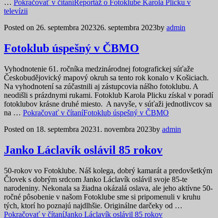
…
Pokračovať v čítaní
Reportáž o Fotoklube Karola Plicku v
televízii
Posted on
26. septembra 2023
26. septembra 2023
by
admin
Fotoklub úspešný v ČBMO
Vyhodnotenie 61. ročníka medzinárodnej fotografickej súťaže
Českobudějovický mapový okruh sa tento rok konalo v Košiciach.
Na vyhodnotení sa zúčastnili aj zástupcovia nášho fotoklubu. A
neodišli s prázdnymi rukami. Fotoklub Karola Plicku získal v poradí
fotoklubov krásne druhé miesto. A navyše, v súťaži jednotlivcov sa
na …
Pokračovať v čítaní
Fotoklub úspešný v ČBMO
Posted on
18. septembra 2023
1. novembra 2023
by
admin
Janko Láclavík oslávil 85 rokov
50-rokov vo Fotoklube. Náš kolega, dobrý kamarát a predovšetkým
Človek s dobrým srdcom Janko Láclavík oslávil svoje 85-te
narodeniny. Nekonala sa žiadna okázalá oslava, ale jeho aktívne 50-
ročné pôsobenie v našom Fotoklube sme si pripomenuli v kruhu
tých, ktorí ho poznajú najdlhšie. Originálne darčeky od …
Pokračovať v čítaní
Janko Láclavík oslávil 85 rokov