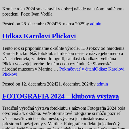
Koniec roka 2024 sme strávili v dobrej nálade na našom tradičnom
posedení. Foto: Ivan Vodila
Posted on
28. decembra 2024
26. marca 2025
by
admin
Odkaz Karolovi Plickovi
Tento rok si pripomíname okrúhle výročie, 130 rokov od narodenia
Karola Plicku. Náš fotoklub s hrdosťou nesie v názve jeho meno a
všetci členovia, zanietení fotografi, sa hlásia k odkazu velikána
Plicku vo svojej tvorbe. Je nám cťou oznámiť, že Slovenské
národné múzeum v Martine …
Pokračovať v čítaní
Odkaz Karolovi
Plickovi
Posted on
12. decembra 2024
21. decembra 2024
by
admin
FOTOGRAFIA 2024 – klubová výstava
Tradičná výročná výstava fotoklubu s názvom Fotografia 2024 bola
otvorená 24. októbra. Veľkoformátové fotografie si môžu pozrieť
všetci návštevníci centra mesta, výstava je nainštalovaná v
priestoroch pešej zóny v Martine. Fotografie reflektujú jedinečný
pohľad každého autora, no časť kolekcie je venovaná významnému