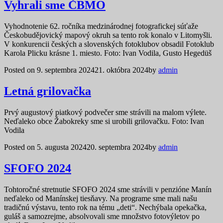
Vyhrali sme ČBMO
Vyhodnotenie 62. ročníka medzinárodnej fotografickej súťaže
Českobudějovický mapový okruh sa tento rok konalo v Litomyšli.
V konkurencii českých a slovenských fotoklubov obsadil Fotoklub
Karola Plicku krásne 1. miesto. Foto: Ivan Vodila, Gusto Hegedüš
Posted on
9. septembra 2024
21. októbra 2024
by
admin
Letná grilovačka
Prvý augustový piatkový podvečer sme strávili na malom výlete.
Neďaleko obce Žabokreky sme si urobili grilovačku. Foto: Ivan
Vodila
Posted on
5. augusta 2024
20. septembra 2024
by
admin
SFOFO 2024
Tohtoročné stretnutie SFOFO 2024 sme strávili v penzióne Manín
neďaleko od Manínskej tiesňavy. Na programe sme mali našu
tradičnú výstavu, tento rok na tému „deti“. Nechýbala opekačka,
guláš a samozrejme, absolvovali sme množstvo fotovýletov po