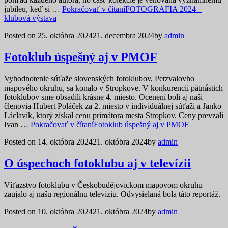
jubileu, keď si …
Pokračovať v čítaní
FOTOGRAFIA 2024 –
klubová výstava
Posted on
25. októbra 2024
21. decembra 2024
by
admin
Fotoklub úspešný aj v PMOF
Vyhodnotenie súťaže slovenských fotoklubov, Petzvalovho
mapového okruhu, sa konalo v Stropkove. V konkurencii pätnástich
fotoklubov sme obsadili krásne 4. miesto. Ocenení boli aj naši
členovia Hubert Poláček za 2. miesto v individuálnej súťaži a Janko
Láclavík, ktorý získal cenu primátora mesta Stropkov. Ceny prevzali
Ivan …
Pokračovať v čítaní
Fotoklub úspešný aj v PMOF
Posted on
14. októbra 2024
21. októbra 2024
by
admin
O úspechoch fotoklubu aj v televízii
Víťazstvo fotoklubu v Českobudějovickom mapovom okruhu
zaujalo aj našu regionálnu televíziu. Odvysielaná bola táto reportáž.
Posted on
10. októbra 2024
21. októbra 2024
by
admin