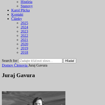
História
Stanovy
Karol Plicka
Kontakt
Články
2025
2024
2023
2022
2021
2020
2019
2018
Search for:
Hľadať
Domov
Členovia
Juraj Gavura
Juraj Gavura