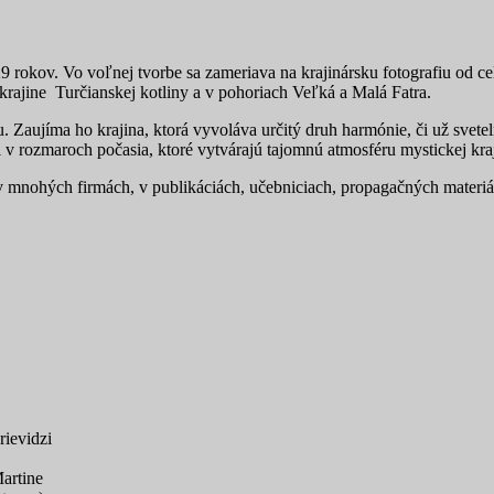
29 rokov. Vo voľnej tvorbe sa zameriava na krajinársku fotografiu od c
krajine Turčianskej kotliny a v pohoriach Veľká a Malá Fatra.
aujíma ho krajina, ktorá vyvoláva určitý druh harmónie, či už svetelne
 v rozmaroch počasia, ktoré vytvárajú tajomnú atmosféru mystickej kra
, v mnohých firmách, v publikáciách, učebniciach, propagačných materi
ievidzi
rtine