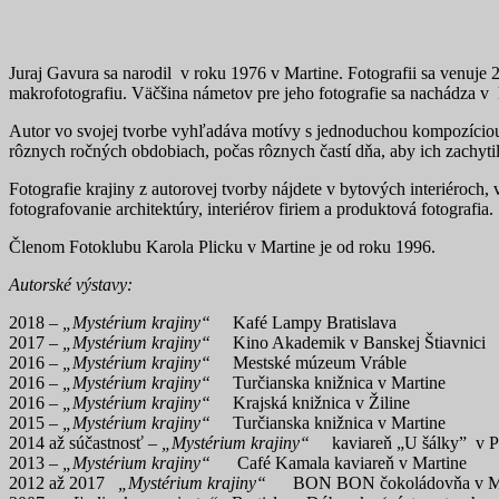
Juraj Gavura sa narodil v roku 1976 v Martine. Fotografii sa venuje 
makrofotografiu. Väčšina námetov pre jeho fotografie sa nachádza v 
Autor vo svojej tvorbe vyhľadáva motívy s jednoduchou kompozíciou. Z
rôznych ročných obdobiach, počas rôznych častí dňa, aby ich zachytil
Fotografie krajiny z autorovej tvorby nájdete v bytových interiéroch
fotografovanie architektúry, interiérov firiem a produktová fotografia.
Členom Fotoklubu Karola Plicku v Martine je od roku 1996.
Autorské výstavy:
2018 –
„Mystérium krajiny“
Kafé Lampy Bratislava
2017 –
„Mystérium krajiny“
Kino Akademik v Banskej Štiavnici
2016 –
„Mystérium krajiny“
Mestské múzeum Vráble
2016 –
„Mystérium krajiny“
Turčianska knižnica v Martine
2016 –
„Mystérium krajiny“
Krajská knižnica v Žiline
2015 –
„Mystérium krajiny“
Turčianska knižnica v Martine
2014 až súčastnosť –
„Mystérium krajiny“
kaviareň „U šálky” v Pr
2013 –
„Mystérium krajiny“
Café Kamala kaviareň v Martine
2012 až 2017
„Mystérium krajiny“
BON BON čokoládovňa v Ma