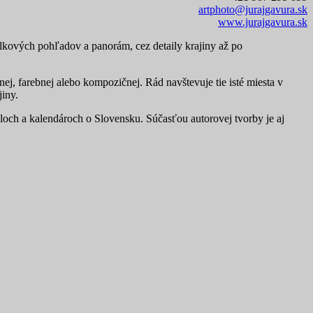
artphoto
@jurajgavura.sk
www.jurajgavura.sk
elkových pohľadov a panorám, cez detaily krajiny až po
j, farebnej alebo kompozičnej. Rád navštevuje tie isté miesta v
jiny.
áloch a kalendároch o Slovensku. Súčasťou autorovej tvorby je aj