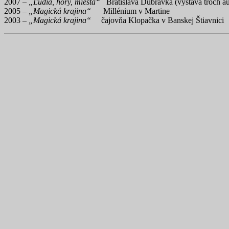
2007 –
„Ľudia, hory, miesta“
Bratislava Dúbravka (výstava troch au
2005 –
„Magická krajina“
Millénium v Martine
2003 –
„Magická krajina“
čajovňa Klopačka v Banskej Štiavnici