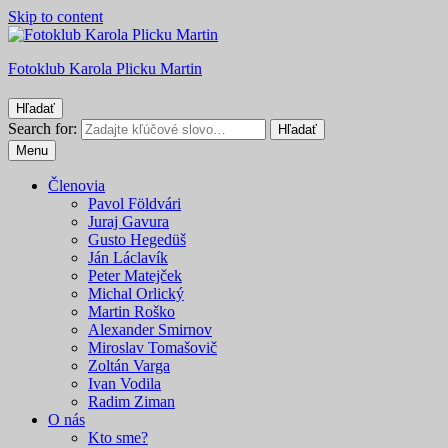
Skip to content
Fotoklub Karola Plicku Martin
Hľadať
Search for:
Hľadať
Menu
Členovia
Pavol Földvári
Juraj Gavura
Gusto Hegedüš
Ján Láclavík
Peter Matejček
Michal Orlický
Martin Roško
Alexander Smirnov
Miroslav Tomašovič
Zoltán Varga
Ivan Vodila
Radim Ziman
O nás
Kto sme?