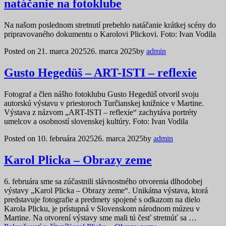
natáčanie na fotoklube
Na našom poslednom stretnutí prebehlo natáčanie krátkej scény do
pripravovaného dokumentu o Karolovi Plickovi. Foto: Ivan Vodila
Posted on
21. marca 2025
26. marca 2025
by
admin
Gusto Hegedüš – ART-ISTI – reflexie
Fotograf a člen nášho fotoklubu Gusto Hegedüš otvoril svoju
autorskú výstavu v priestoroch Turčianskej knižnice v Martine.
Výstava z názvom „ART-ISTI – reflexie“ zachytáva portréty
umelcov a osobností slovenskej kultúry. Foto: Ivan Vodila
Posted on
10. februára 2025
26. marca 2025
by
admin
Karol Plicka – Obrazy zeme
6. februára sme sa zúčastnili slávnostného otvorenia dlhodobej
výstavy „Karol Plicka – Obrazy zeme“. Unikátna výstava, ktorá
predstavuje fotografie a predmety spojené s odkazom na dielo
Karola Plicku, je prístupná v Slovenskom národnom múzeu v
Martine. Na otvorení výstavy sme mali tú česť stretnúť sa …