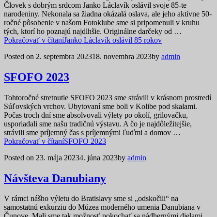
Človek s dobrým srdcom Janko Láclavík oslávil svoje 85-te
narodeniny. Nekonala sa žiadna okázalá oslava, ale jeho aktívne 50-
ročné pôsobenie v našom Fotoklube sme si pripomenuli v kruhu
tých, ktorí ho poznajú najdlhšie. Originálne darčeky od …
Pokračovať v čítaní
Janko Láclavík oslávil 85 rokov
Posted on
2. septembra 2023
18. novembra 2023
by
admin
SFOFO 2023
Tohtoročné stretnutie SFOFO 2023 sme strávili v krásnom prostredí
Súľovských vrchov. Ubytovaní sme boli v Kolibe pod skalami.
Počas troch dní sme absolvovali výlety po okolí, grilovačku,
usporiadali sme našu tradičnú výstavu. A čo je najdôležitejšie,
strávili sme príjemný čas s príjemnými ľuďmi a domov …
Pokračovať v čítaní
SFOFO 2023
Posted on
23. mája 2023
4. júna 2023
by
admin
Návšteva Danubiany
V rámci nášho výletu do Bratislavy sme si „odskočili“ na
samostatnú exkurziu do Múzea moderného umenia Danubiana v
Čunove. Mali sme tak možnosť pokochať sa nádhernými dielami