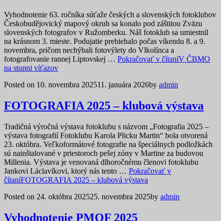
Vyhodnotenie 63. ročníka súťaže českých a slovenských fotoklubov
Českobudějovický mapový okruh sa konalo pod záštitou Zväzu
slovenských fotografov v Ružomberku. Náš fotoklub sa umiestnil
na krásnom 3. mieste. Podujatie prebiehalo počas víkendu 8. a 9.
novembra, pričom nechýbali fotovýlety do Vlkolínca a
fotografovanie rannej Liptovskej …
Pokračovať v čítaní
V ČBMO
na stupni víťazov
Posted on
10. novembra 2025
11. januára 2026
by
admin
FOTOGRAFIA 2025 – klubová výstava
Tradičná výročná výstava fotoklubu s názvom „Fotografia 2025 –
výstava fotografií Fotoklubu Karola Plicku Martin“ bola otvorená
23. októbra. Veľkoformátové fotografie na špeciálnych podložkách
sú nainštalované v priestoroch pešej zóny v Martine za budovou
Millenia. Výstava je venovaná dlhoročnému členovi fotoklubu
Jankovi Láclavíkovi, ktorý nás tento …
Pokračovať v
čítaní
FOTOGRAFIA 2025 – klubová výstava
Posted on
24. októbra 2025
25. novembra 2025
by
admin
Vyhodnotenie PMOF 2025