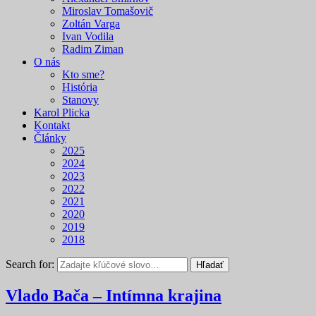
Miroslav Tomašovič
Zoltán Varga
Ivan Vodila
Radim Ziman
O nás
Kto sme?
História
Stanovy
Karol Plicka
Kontakt
Články
2025
2024
2023
2022
2021
2020
2019
2018
Search for:
Hľadať
Vlado Bača – Intímna krajina