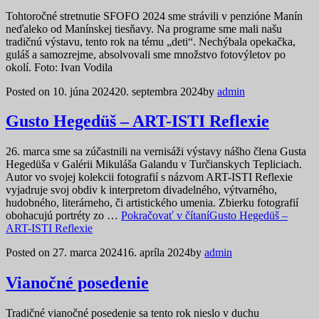
Tohtoročné stretnutie SFOFO 2024 sme strávili v penzióne Manín
neďaleko od Manínskej tiesňavy. Na programe sme mali našu
tradičnú výstavu, tento rok na tému „deti“. Nechýbala opekačka,
guláš a samozrejme, absolvovali sme množstvo fotovýletov po
okolí. Foto: Ivan Vodila
Posted on
10. júna 2024
20. septembra 2024
by
admin
Gusto Hegedüš – ART-ISTI Reflexie
26. marca sme sa zúčastnili na vernisáži výstavy nášho člena Gusta
Hegedüša v Galérii Mikuláša Galandu v Turčianskych Tepliciach.
Autor vo svojej kolekcii fotografií s názvom ART-ISTI Reflexie
vyjadruje svoj obdiv k interpretom divadelného, výtvarného,
hudobného, literárneho, či artistického umenia. Zbierku fotografií
obohacujú portréty zo …
Pokračovať v čítaní
Gusto Hegedüš –
ART-ISTI Reflexie
Posted on
27. marca 2024
16. apríla 2024
by
admin
Vianočné posedenie
Tradičné vianočné posedenie sa tento rok nieslo v duchu