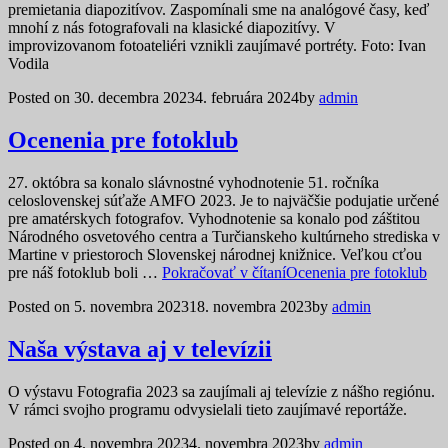
premietania diapozitívov. Zaspomínali sme na analógové časy, keď
mnohí z nás fotografovali na klasické diapozitívy. V
improvizovanom fotoateliéri vznikli zaujímavé portréty. Foto: Ivan
Vodila
Posted on
30. decembra 2023
4. februára 2024
by
admin
Ocenenia pre fotoklub
27. októbra sa konalo slávnostné vyhodnotenie 51. ročníka
celoslovenskej súťaže AMFO 2023. Je to najväčšie podujatie určené
pre amatérskych fotografov. Vyhodnotenie sa konalo pod záštitou
Národného osvetového centra a Turčianskeho kultúrneho strediska v
Martine v priestoroch Slovenskej národnej knižnice. Veľkou cťou
pre náš fotoklub boli …
Pokračovať v čítaní
Ocenenia pre fotoklub
Posted on
5. novembra 2023
18. novembra 2023
by
admin
Naša výstava aj v televízii
O výstavu Fotografia 2023 sa zaujímali aj televízie z nášho regiónu.
V rámci svojho programu odvysielali tieto zaujímavé reportáže.
Posted on
4. novembra 2023
4. novembra 2023
by
admin