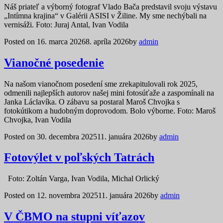
Náš priateľ a výborný fotograf Vlado Bača predstavil svoju výstavu
„Intímna krajina“ v Galérii ASISI v Žiline. My sme nechýbali na
vernisáži. Foto: Juraj Antal, Ivan Vodila
Posted on
16. marca 2026
8. apríla 2026
by
admin
Vianočné posedenie
Na našom vianočnom posedení sme zrekapitulovali rok 2025,
odmenili najlepších autorov našej mini fotosúťaže a zaspomínali na
Janka Láclavíka. O zábavu sa postaral Maroš Chvojka s
fotokútikom a hudobným doprovodom. Bolo výborne. Foto: Maroš
Chvojka, Ivan Vodila
Posted on
30. decembra 2025
11. januára 2026
by
admin
Fotovýlet v poľských Tatrách
Foto: Zoltán Varga, Ivan Vodila, Michal Orlický
Posted on
12. novembra 2025
11. januára 2026
by
admin
V ČBMO na stupni víťazov