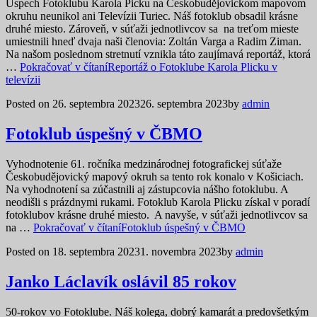
Úspech Fotoklubu Karola Picku na Českobudějovickom mapovom
okruhu neunikol ani Televízii Turiec. Náš fotoklub obsadil krásne
druhé miesto. Zároveň, v súťaži jednotlivcov sa na treťom mieste
umiestnili hneď dvaja naši členovia: Zoltán Varga a Radim Ziman.
Na našom poslednom stretnutí vznikla táto zaujímavá reportáž, ktorá
…
Pokračovať v čítaní
Reportáž o Fotoklube Karola Plicku v
televízii
Posted on
26. septembra 2023
26. septembra 2023
by
admin
Fotoklub úspešný v ČBMO
Vyhodnotenie 61. ročníka medzinárodnej fotografickej súťaže
Českobudějovický mapový okruh sa tento rok konalo v Košiciach.
Na vyhodnotení sa zúčastnili aj zástupcovia nášho fotoklubu. A
neodišli s prázdnymi rukami. Fotoklub Karola Plicku získal v poradí
fotoklubov krásne druhé miesto. A navyše, v súťaži jednotlivcov sa
na …
Pokračovať v čítaní
Fotoklub úspešný v ČBMO
Posted on
18. septembra 2023
1. novembra 2023
by
admin
Janko Láclavík oslávil 85 rokov
50-rokov vo Fotoklube. Náš kolega, dobrý kamarát a predovšetkým