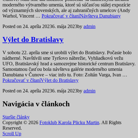
moderného výtvarného umenia, ktoré sú súčasťou stálej expozície
od významných slovenských, ale aj zahraničných umelcov (Andy
Warhol, Vincent …
Pokračovať v čítaní
Návšteva Danubiany
Posted on
24. apríla 2023
6. mája 2023
by
admin
Výlet do Bratislavy
V sobotu 22. apríla sme si urobili výlet do Bratislavy. Počasie bolo
nádherné. Navštívili sme Tyršovo nábrežie, Vyhliadkovú vežu
UFO, Bratislavský hrad a samozrejme historické centrum Bratislavy.
Samostatnou časťou bola návšteva galérie moderného umenia
Danubiana v Čunove – viac info tu. Foto: Zoltán Varga, Ivan …
Pokračovať v čítaní
Výlet do Bratislavy
Posted on
24. apríla 2023
6. mája 2023
by
admin
Navigácia v článkoch
Staršie články
Copyright © 2026
Fotoklub Karola Plicku Martin
. All Rights
Reserved.
Scroll Up