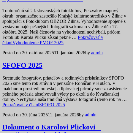
Tohtoročnú súťaž slovenských fotoklubov, Petzvalov mapový
okruh, organizačne zastrešilo Krajské kultúrne stredisko v Žiline v
spolupráci s Fotoklubom OBZOR Žilina. Vyhodnotenie spojené s
výstavou najúspešnejších fotografií sa konalo v Žiline dňa 17.
októbra 2025. Naši členovia na vyhodnotení nechýbali, pričom
Fotoklub Karola Plicku získal pekné …
Pokračovať v
čítaní
Vyhodnotenie PMOF 2025
Posted on
20. októbra 2025
11. januára 2026
by
admin
SFOFO 2025
Stretnutie fotografov, priateľov a rodinných príslušníkov SFOFO
2025 sme tento rok strávili v penzióne Roháčan v Hutách. V
malebnom prostredí oravskej a liptovskej prírody sme za asistencie
pekného počasia absolvovali výlety po okolí a do Kvačianskej
doliny. Nechýbala naša tradičná výstava fotografií (tento rok na …
Pokračovať v čítaní
SFOFO 2025
Posted on
30. júna 2025
11. januára 2026
by
admin
Dokument o Karolovi Plickovi –