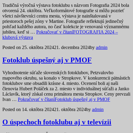
Tradičná výročná výstava fotoklubu s názvom Fotografia 2024 bola
otvorená 24. októbra. Veľkoformátové fotografie si môžu pozrieť
všetci návštevníci centra mesta, výstava je nainštalovaná v
priestoroch pešej zóny v Martine. Fotografie reflektujú jedinečný
pohľad každého autora, no časť kolekcie je venovaná významnému
jubileu, keď si …
Pokračovať v čítaní
FOTOGRAFIA 2024 –
klubová výstava
Posted on
25. októbra 2024
21. decembra 2024
by
admin
Fotoklub úspešný aj v PMOF
Vyhodnotenie súťaže slovenských fotoklubov, Petzvalovho
mapového okruhu, sa konalo v Stropkove. V konkurencii pätnástich
fotoklubov sme obsadili krásne 4. miesto. Ocenení boli aj naši
členovia Hubert Poláček za 2. miesto v individuálnej súťaži a Janko
Láclavík, ktorý získal cenu primátora mesta Stropkov. Ceny prevzali
Ivan …
Pokračovať v čítaní
Fotoklub úspešný aj v PMOF
Posted on
14. októbra 2024
21. októbra 2024
by
admin
O úspechoch fotoklubu aj v televízii