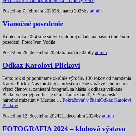
Pokračovať v čítaní
Karol Plicka – Obrazy zeme
Posted on
7. februára 2025
26. marca 2025
by
admin
Vianočné posedenie
Koniec roka 2024 sme strávili v dobrej nálade na našom tradičnom
posedení. Foto: Ivan Vodila
Posted on
28. decembra 2024
26. marca 2025
by
admin
Odkaz Karolovi Plickovi
Tento rok si pripomíname okrúhle výročie, 130 rokov od narodenia
Karola Plicku. Náš fotoklub s hrdosťou nesie v názve jeho meno a
všetci členovia, zanietení fotografi, sa hlásia k odkazu velikána
Plicku vo svojej tvorbe. Je nám cťou oznámiť, že Slovenské
národné múzeum v Martine …
Pokračovať v čítaní
Odkaz Karolovi
Plickovi
Posted on
12. decembra 2024
21. decembra 2024
by
admin
FOTOGRAFIA 2024 – klubová výstava