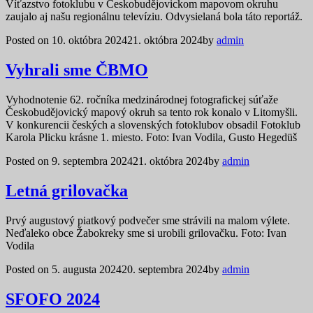
Víťazstvo fotoklubu v Českobudějovickom mapovom okruhu
zaujalo aj našu regionálnu televíziu. Odvysielaná bola táto reportáž.
Posted on
10. októbra 2024
21. októbra 2024
by
admin
Vyhrali sme ČBMO
Vyhodnotenie 62. ročníka medzinárodnej fotografickej súťaže
Českobudějovický mapový okruh sa tento rok konalo v Litomyšli.
V konkurencii českých a slovenských fotoklubov obsadil Fotoklub
Karola Plicku krásne 1. miesto. Foto: Ivan Vodila, Gusto Hegedüš
Posted on
9. septembra 2024
21. októbra 2024
by
admin
Letná grilovačka
Prvý augustový piatkový podvečer sme strávili na malom výlete.
Neďaleko obce Žabokreky sme si urobili grilovačku. Foto: Ivan
Vodila
Posted on
5. augusta 2024
20. septembra 2024
by
admin
SFOFO 2024