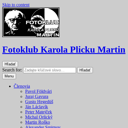
Skip to content
Fotoklub Karola Plicku Martin
Hľadať
Search for:
Hľadať
Menu
Členovia
Pavol Földvári
Juraj Gavura
Gusto Hegedüš
Ján Láclavík
Peter Matejček
Michal Orlický
Martin Roško
Alexander Smirnov