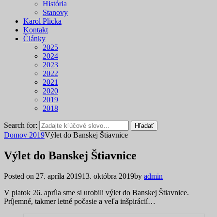
História
Stanovy
Karol Plicka
Kontakt
Články
2025
2024
2023
2022
2021
2020
2019
2018
Search for:
Hľadať
Domov
2019
Výlet do Banskej Štiavnice
Výlet do Banskej Štiavnice
Posted on
27. apríla 2019
13. októbra 2019
by
admin
V piatok 26. apríla sme si urobili výlet do Banskej Štiavnice.
Príjemné, takmer letné počasie a veľa inšpirácií…