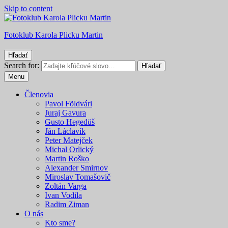
Skip to content
Fotoklub Karola Plicku Martin
Hľadať
Search for:
Hľadať
Menu
Členovia
Pavol Földvári
Juraj Gavura
Gusto Hegedüš
Ján Láclavík
Peter Matejček
Michal Orlický
Martin Roško
Alexander Smirnov
Miroslav Tomašovič
Zoltán Varga
Ivan Vodila
Radim Ziman
O nás
Kto sme?